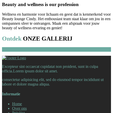
Beauty and wellness is our profession
Wellness en harmonie voor lichaam en geest dat is kenmerkend voor
Beauty lounge Cindy. Het enthousiast team staat klaar om jou in een
ontspannen sfeer te ontvangen. Maak een afspraak voor jouw
beauty of wellness ervaring en geniet!
Ontdek
ONZE GALLERIJ
BEKIJK ALLE FOTO'S
Excepteur sint occaecat cupidatat non proident, sunt in culpa
officia.Lorem ipsum dolor sit amet.
consectetur adipisicing elit, sed do eiusmod tempor incididunt ut
labore et dolore magna aliqua.
Informatie
Home
Over ons
Prijslijst