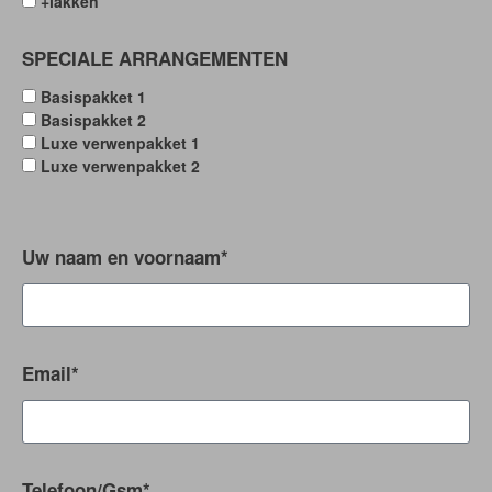
+lakken
SPECIALE ARRANGEMENTEN
Basispakket 1
Basispakket 2
Luxe verwenpakket 1
Luxe verwenpakket 2
Uw naam en voornaam*
Email*
Telefoon/Gsm*