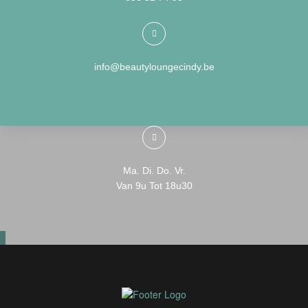
info@beautyloungecindy.be
Ma. Di. Do. Vr.
Van 9u Tot 18u30