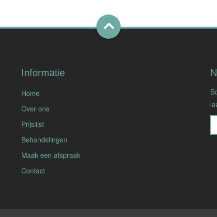
Informatie
N
n
Sc
Home
la
Over ons
Prijslijst
Behandelingen
Maak een afspraak
Contact